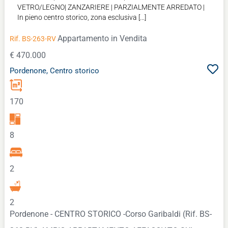
VETRO/LEGNO| ZANZARIERE | PARZIALMENTE ARREDATO |
In pieno centro storico, zona esclusiva [...]
Appartamento
in Vendita
Rif. BS-263-RV
€ 470.000
Pordenone, Centro storico
170
8
2
2
Pordenone - CENTRO STORICO -Corso Garibaldi (Rif. BS-