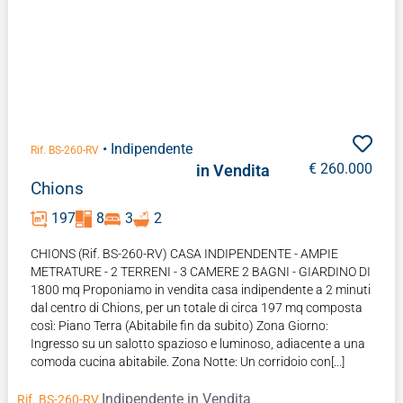
INIZIA VALUTAZIONE
• Indipendente
Rif. BS-260-RV
€ 260.000
in Vendita
Chions
197
8
3
2
CHIONS (Rif. BS-260-RV) CASA INDIPENDENTE - AMPIE
METRATURE - 2 TERRENI - 3 CAMERE 2 BAGNI - GIARDINO DI
1800 mq Proponiamo in vendita casa indipendente a 2 minuti
dal centro di Chions, per un totale di circa 197 mq composta
così: Piano Terra (Abitabile fin da subito) Zona Giorno:
Ingresso su un salotto spazioso e luminoso, adiacente a una
comoda cucina abitabile. Zona Notte: Un corridoio con[...]
Indipendente
in Vendita
Rif. BS-260-RV