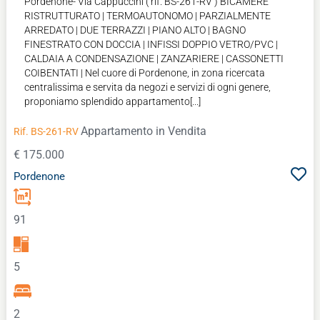
Pordenone- Via Cappuccini ( rif. BS-261-RV ) BICAMERE
RISTRUTTURATO | TERMOAUTONOMO | PARZIALMENTE
ARREDATO | DUE TERRAZZI | PIANO ALTO | BAGNO
FINESTRATO CON DOCCIA | INFISSI DOPPIO VETRO/PVC |
CALDAIA A CONDENSAZIONE | ZANZARIERE | CASSONETTI
COIBENTATI | Nel cuore di Pordenone, in zona ricercata
centralissima e servita da negozi e servizi di ogni genere,
proponiamo splendido appartamento[...]
Appartamento
in Vendita
Rif. BS-261-RV
€ 175.000
Pordenone
91
5
2