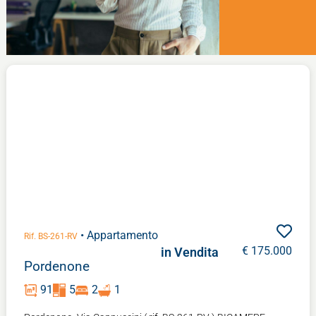
• Appartamento
Rif. BS-261-RV
€ 175.000
in Vendita
Pordenone
91
5
2
1