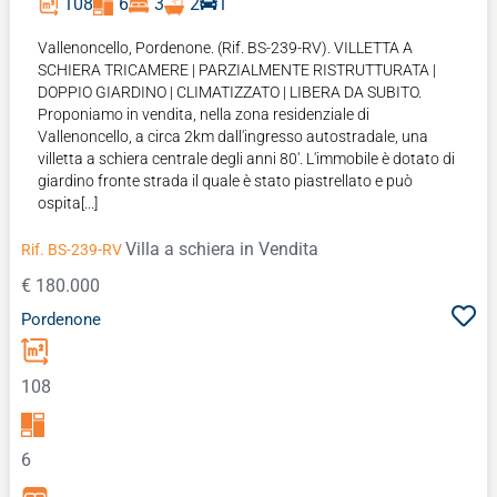
108
6
3
2
1
Vallenoncello, Pordenone. (Rif. BS-239-RV). VILLETTA A
SCHIERA TRICAMERE | PARZIALMENTE RISTRUTTURATA |
DOPPIO GIARDINO | CLIMATIZZATO | LIBERA DA SUBITO.
Proponiamo in vendita, nella zona residenziale di
Vallenoncello, a circa 2km dall'ingresso autostradale, una
villetta a schiera centrale degli anni 80'. L'immobile è dotato di
giardino fronte strada il quale è stato piastrellato e può
ospita[...]
Villa a schiera
in Vendita
Rif. BS-239-RV
€ 180.000
Pordenone
108
6