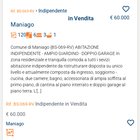
• Indipendente
Rif. BS-069-RV
€ 60.000
in Vendita
Maniago
120
6
3
1
Comune di Maniago (BS-069-RV) ABITAZIONE
INDIPENDENTE - AMPIO GIARDINO - DOPPIO GARAGE In
zona residenziale e tranquilla comoda a tutti i sevizi:
abitazione indipendente da ristrutturare disposta su unico
livello e attualmente composta da ingresso, soggiorno -
cucina, due camere, bagno, accessoriata di ampia soffitta al
primo piano, di cantina al piano interrato e doppio garage al
piano terra. L'[...]
Indipendente
in Vendita
Rif. BS-069-RV
€ 60.000
Maniago