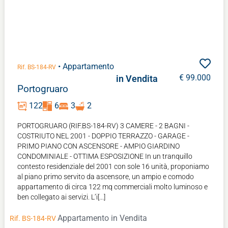
• Appartamento
Rif. BS-184-RV
€ 99.000
in Vendita
Portogruaro
INIZIA VALUTAZIONE
122
6
3
2
PORTOGRUARO (RIF.BS-184-RV) 3 CAMERE - 2 BAGNI -
COSTRIUTO NEL 2001 - DOPPIO TERRAZZO - GARAGE -
PRIMO PIANO CON ASCENSORE - AMPIO GIARDINO
CONDOMINIALE - OTTIMA ESPOSIZIONE In un tranquillo
contesto residenziale del 2001 con sole 16 unità, proponiamo
al piano primo servito da ascensore, un ampio e comodo
appartamento di circa 122 mq commerciali molto luminoso e
ben collegato ai servizi. L’i[...]
Appartamento
in Vendita
Rif. BS-184-RV