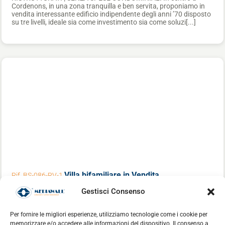
Cordenons, in una zona tranquilla e ben servita, proponiamo in
vendita interessante edificio indipendente degli anni ’70 disposto
su tre livelli, ideale sia come investimento sia come soluzi[...]
Villa bifamiliare
in Vendita
Rif. BS-086-RV-1
Gestisci Consenso
€ 259.000
Cordenons
Per fornire le migliori esperienze, utilizziamo tecnologie come i cookie per
memorizzare e/o accedere alle informazioni del dispositivo. Il consenso a