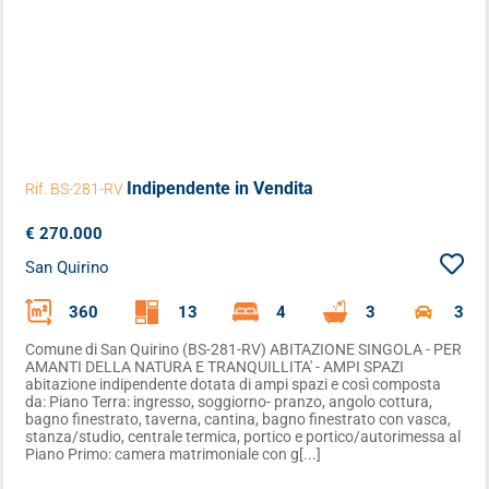
Indipendente
in Vendita
Rif. BS-281-RV
€ 270.000
San Quirino
360
13
4
3
3
Comune di San Quirino (BS-281-RV) ABITAZIONE SINGOLA - PER
AMANTI DELLA NATURA E TRANQUILLITA' - AMPI SPAZI
abitazione indipendente dotata di ampi spazi e così composta
da: Piano Terra: ingresso, soggiorno- pranzo, angolo cottura,
bagno finestrato, taverna, cantina, bagno finestrato con vasca,
stanza/studio, centrale termica, portico e portico/autorimessa al
Piano Primo: camera matrimoniale con g[...]