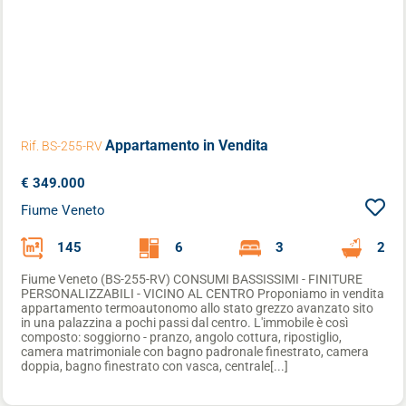
Appartamento
in Vendita
Rif. BS-255-RV
€ 349.000
Fiume Veneto
145
6
3
2
Fiume Veneto (BS-255-RV) CONSUMI BASSISSIMI - FINITURE
PERSONALIZZABILI - VICINO AL CENTRO Proponiamo in vendita
appartamento termoautonomo allo stato grezzo avanzato sito
in una palazzina a pochi passi dal centro. L'immobile è così
composto: soggiorno - pranzo, angolo cottura, ripostiglio,
camera matrimoniale con bagno padronale finestrato, camera
doppia, bagno finestrato con vasca, centrale[...]