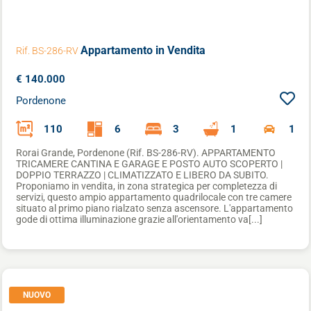
Appartamento
in Vendita
Rif. BS-286-RV
€ 140.000
Pordenone
110
6
3
1
1
Rorai Grande, Pordenone (Rif. BS-286-RV). APPARTAMENTO
TRICAMERE CANTINA E GARAGE E POSTO AUTO SCOPERTO |
DOPPIO TERRAZZO | CLIMATIZZATO E LIBERO DA SUBITO.
Proponiamo in vendita, in zona strategica per completezza di
servizi, questo ampio appartamento quadrilocale con tre camere
situato al primo piano rialzato senza ascensore. L'appartamento
gode di ottima illuminazione grazie all'orientamento va[...]
NUOVO