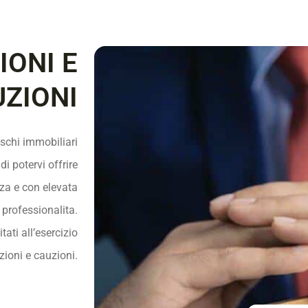
ONI E
ZIONI
ischi immobiliari
i potervi offrire
za e con elevata
professionalita.
tati all’esercizio
azioni e cauzioni.