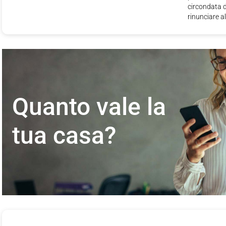
circondata d
rinunciare all
Quanto vale la
tua casa?