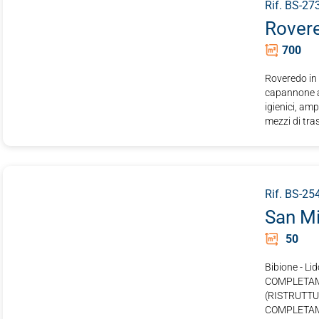
Rif. BS-27
Rovere
700
Roveredo in
capannone ad
igienici, am
mezzi di tras
Rif. BS-25
San Mi
50
Bibione - L
COMPLETAM
(RISTRUTTUR
COMPLETAME