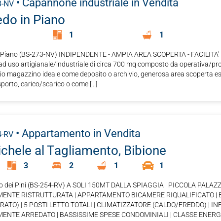
• Capannone industriale
in Vendita
3-NV
do in Piano
1
1
 Piano (BS-273-NV) INDIPENDENTE - AMPIA AREA SCOPERTA - FACILITA'
 uso artigianale/industriale di circa 700 mq composto da operativa/produt
pio magazzino ideale come deposito o archivio, generosa area scoperta esc
porto, carico/scarico o come [...]
• Appartamento
in Vendita
4-RV
chele al Tagliamento, Bibione
3
2
1
1
ido dei Pini (BS-254-RV) A SOLI 150MT DALLA SPIAGGIA | PICCOLA PALAZ
ENTE RISTRUTTURATA | APPARTAMENTO BICAMERE RIQUALIFICATO | 
ATO) | 5 POSTI LETTO TOTALI | CLIMATIZZATORE (CALDO/FREDDO) | IN
NTE ARREDATO | BASSISSIME SPESE CONDOMINIALI | CLASSE ENERGETIC