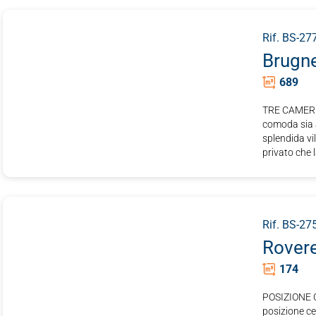
INI
Rif. BS-27
Brugn
689
TRE CAMERE 
comoda sia a
splendida vi
privato che l
Rif. BS-27
Rovere
174
POSIZIONE C
posizione ce