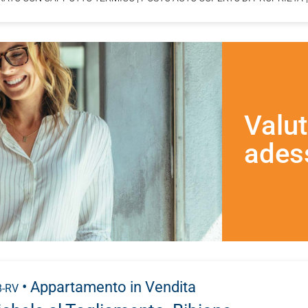
Valut
ades
• Appartamento
in Vendita
8-RV