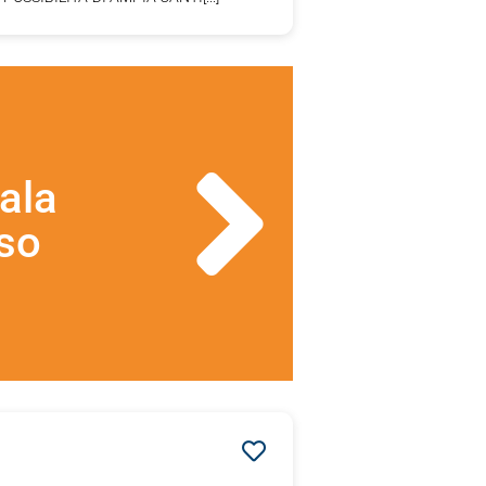
ala
so