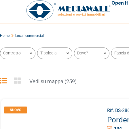
Open H
Home
Locali commerciali
Contratto
Tipologia
Dove?
Fascia d
Vedi su mappa (259)
Rif. BS-28
NUOVO
Porde
104