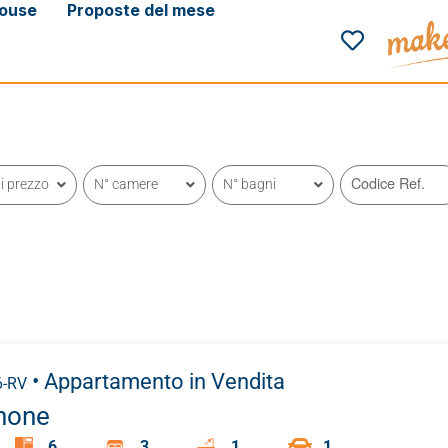
ouse
Proposte del mese
i prezzo
N° camere
N° bagni
• Appartamento
in Vendita
6-RV
none
6
3
1
1