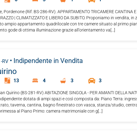
de, Pordenone (Rif. BS-286-RV). APPARTAMENTO TRICAMERE CANTINA 
AZZO | CLIMATIZZATO E LIBERO DA SUBITO. Proponiamo in vendita, in zo
sto ampio appartamento quadrilocale con tre camere situato al primo pia
to gode di ottima illuminazione grazie all'orientamento va[...]
• Indipendente
in Vendita
1-RV
irino
13
4
3
3
an Quirino (BS-281-RV) ABITAZIONE SINGOLA - PER AMANTI DELLA NAT
ndipendente dotata di ampi spazi e così composta da: Piano Terra: ingres
rato, taverna, cantina, bagno finestrato con vasca, stanza/studio, centra
rimessa al Piano Primo: camera matrimoniale con g[...]