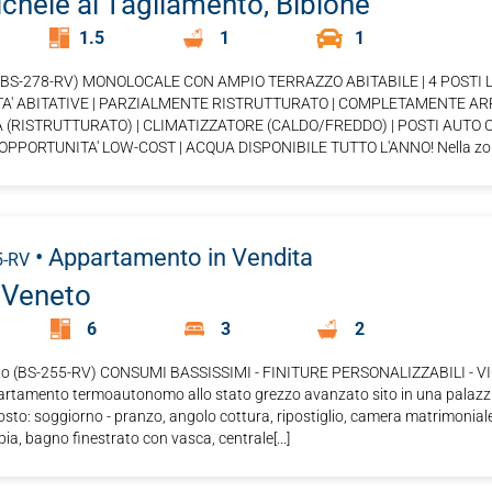
chele al Tagliamento, Bibione
1.5
1
1
f. BS-278-RV) MONOLOCALE CON AMPIO TERRAZZO ABITABILE | 4 POSTI 
A' ABITATIVE | PARZIALMENTE RISTRUTTURATO | COMPLETAMENTE A
 (RISTRUTTURATO) | CLIMATIZZATORE (CALDO/FREDDO) | POSTI AUTO C
OPPORTUNITA' LOW-COST | ACQUA DISPONIBILE TUTTO L'ANNO! Nella zona t
• Appartamento
in Vendita
5-RV
 Veneto
6
3
2
to (BS-255-RV) CONSUMI BASSISSIMI - FINITURE PERSONALIZZABILI - V
rtamento termoautonomo allo stato grezzo avanzato sito in una palazzin
sto: soggiorno - pranzo, angolo cottura, ripostiglio, camera matrimonial
a, bagno finestrato con vasca, centrale[...]