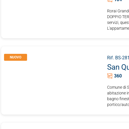
Rorai Gran
DOPPIO TERR
servizi, que
L'appartamen
Rif. BS-28
NUOVO
San Qu
360
Comune di S
abitazione i
bagno finest
portico/auto