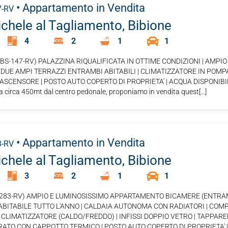
• Appartamento
in Vendita
7-RV
chele al Tagliamento, Bibione
4
2
1
1
if. BS-147-RV) PALAZZINA RIQUALIFICATA IN OTTIME CONDIZIONI | AM
 DUE AMPI TERRAZZI ENTRAMBI ABITABILI | CLIMATIZZATORE IN POMPA D
ASCENSORE | POSTO AUTO COPERTO DI PROPRIETA' | ACQUA DISPONIBILE 
a circa 450mt dal centro pedonale, proponiamo in vendita quest[...]
• Appartamento
in Vendita
3-RV
chele al Tagliamento, Bibione
3
2
1
1
S-283-RV) AMPIO E LUMINOSISSIMO APPARTAMENTO BICAMERE (ENTRA
 ABITABILE TUTTO L'ANNO | CALDAIA AUTONOMA CON RADIATORI | C
 CLIMATIZZATORE (CALDO/FREDDO) | INFISSI DOPPIO VETRO | TAPPAR
ATO CON CAPPOTTO TERMICO | POSTO AUTO COPERTO DI PROPRIETA' | POS