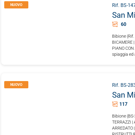
Rif. BS-14
NUOVO
San Mi
60
Bibione (R
BICAMERE |
PIANO CON 
spiaggia ed 
Rif. BS-28
NUOVO
San Mi
117
Bibione (B
TERRAZZI |
ARREDATO |
RISTRUTTUR