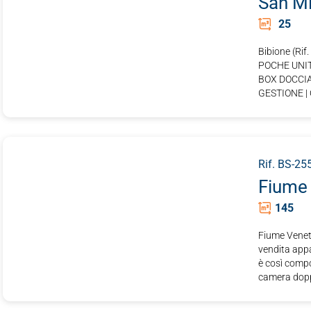
San Mi
25
Bibione (Ri
POCHE UNIT
BOX DOCCIA
GESTIONE | 
Rif. BS-25
Fiume
145
Fiume Vene
vendita appa
è così compo
camera doppi