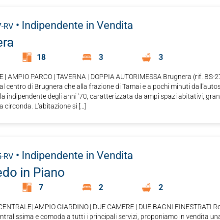
ZIA VALUTAZIONE
• Indipendente
in Vendita
7-RV
era
18
3
3
| AMPIO PARCO | TAVERNA | DOPPIA AUTORIMESSA Brugnera (rif. BS-277-
l centro di Brugnera che alla frazione di Tamai e a pochi minuti dall'aut
lla indipendente degli anni '70, caratterizzata da ampi spazi abitativi, gr
a circonda. L'abitazione si [...]
• Indipendente
in Vendita
5-RV
do in Piano
7
2
2
ENTRALE| AMPIO GIARDINO | DUE CAMERE | DUE BAGNI FINESTRATI Rover
ntralissima e comoda a tutti i principali servizi, proponiamo in vendita una