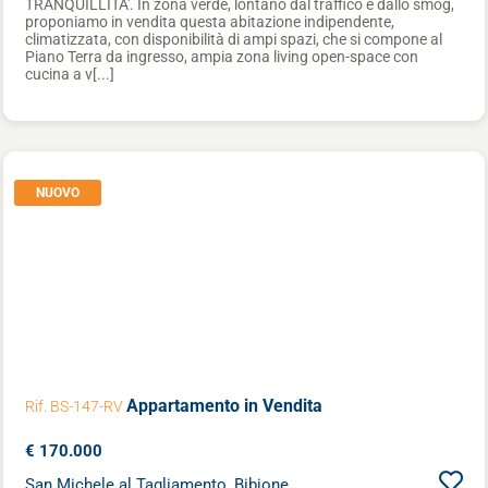
TRANQUILLITA'. In zona verde, lontano dal traffico e dallo smog,
proponiamo in vendita questa abitazione indipendente,
climatizzata, con disponibilità di ampi spazi, che si compone al
Piano Terra da ingresso, ampia zona living open-space con
cucina a v[...]
NUOVO
Appartamento
in Vendita
Rif. BS-147-RV
€ 170.000
San Michele al Tagliamento, Bibione