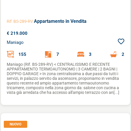
Appartamento
in Vendita
Rif. BS-289-RV
€ 219.000
Maniago
155
7
3
2
Maniago (Rif. BS-289-RV) < CENTRALISSIMO E RECENTE
APPARTAMENTO TERMOAUTONOMO | 3 CAMERE | 2 BAGNI |
DOPPIO GARAGE > In zona centralissima a due passi da tutti i
servizi, in palazzo servito da ascensore, proponiamo in vendita
questo recente ed ampio appartamento termaoutonomo
tricamere, composto nella zona giorno da: salone con cucina a
vista già arredata che ha accesso all'ampio terrazzo con an[...]
NUOVO