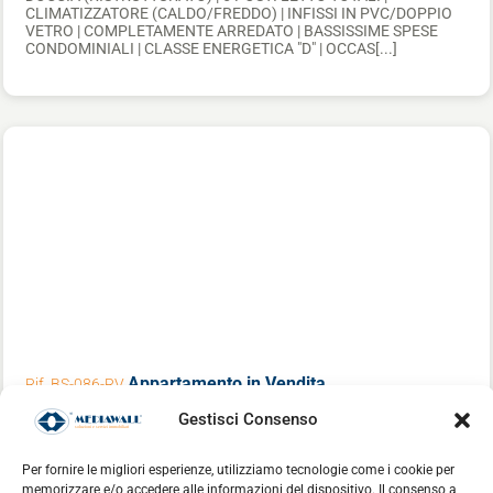
CLIMATIZZATORE (CALDO/FREDDO) | INFISSI IN PVC/DOPPIO
VETRO | COMPLETAMENTE ARREDATO | BASSISSIME SPESE
CONDOMINIALI | CLASSE ENERGETICA "D" | OCCAS[...]
Appartamento
in Vendita
Rif. BS-086-RV
Gestisci Consenso
€ 259.000
Cordenons
Per fornire le migliori esperienze, utilizziamo tecnologie come i cookie per
memorizzare e/o accedere alle informazioni del dispositivo. Il consenso a