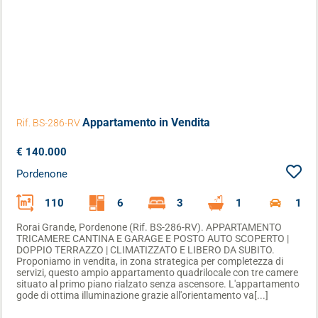
Appartamento
in Vendita
Rif. BS-286-RV
€ 140.000
Pordenone
110
6
3
1
1
Rorai Grande, Pordenone (Rif. BS-286-RV). APPARTAMENTO
TRICAMERE CANTINA E GARAGE E POSTO AUTO SCOPERTO |
DOPPIO TERRAZZO | CLIMATIZZATO E LIBERO DA SUBITO.
Proponiamo in vendita, in zona strategica per completezza di
servizi, questo ampio appartamento quadrilocale con tre camere
situato al primo piano rialzato senza ascensore. L'appartamento
gode di ottima illuminazione grazie all'orientamento va[...]